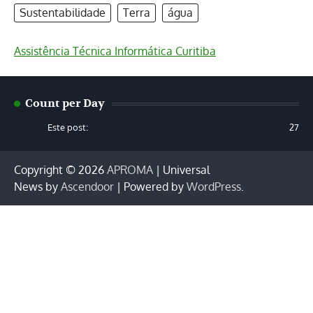
Sustentabilidade
Terra
água
Assistência Técnica Informática Curitiba
Count per Day
Este post:
27
Copyright © 2026
APROMA
| Universal
News by
Ascendoor
| Powered by
WordPress
.