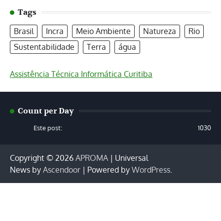
Tags
Brasil
Incra
Meio Ambiente
Natureza
Rio
Sustentabilidade
Terra
água
Assistência Técnica Informática Curitiba
Count per Day
Este post:
1030
Copyright © 2026
APROMA
| Universal
News by
Ascendoor
| Powered by
WordPress
.