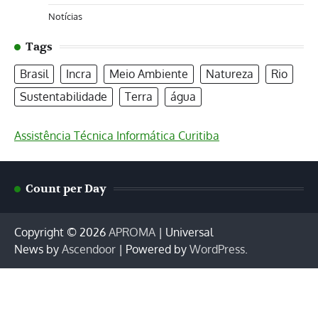
Notícias
Tags
Brasil
Incra
Meio Ambiente
Natureza
Rio
Sustentabilidade
Terra
água
Assistência Técnica Informática Curitiba
Count per Day
Copyright © 2026
APROMA
| Universal
News by
Ascendoor
| Powered by
WordPress
.