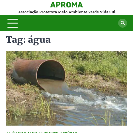
Skip
APROMA
to
Associação Protetora Meio Ambiente Verde Vida Sul
content
Tag:
água