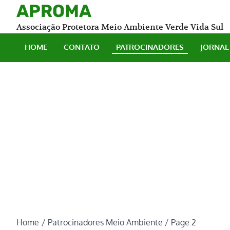
Skip
APROMA
to
Associação Protetora Meio Ambiente Verde Vida Sul
content
HOME
CONTATO
PATROCINADORES
JORNAL
Home
Patrocinadores Meio Ambiente
Page 2